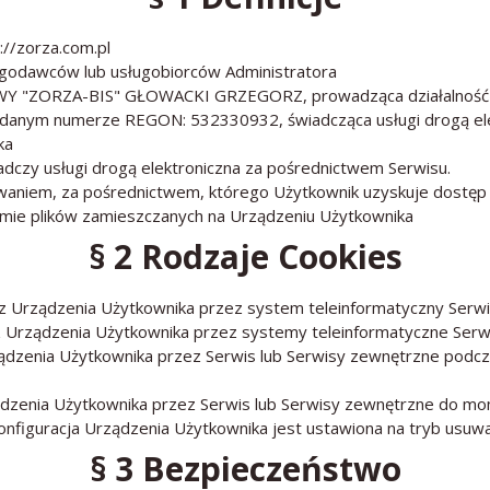
://zorza.com.pl
ugodawców lub usługobiorców Administratora
Y "ZORZA-BIS" GŁOWACKI GRZEGORZ
, prowadząca działalnoś
nadanym numerze REGON:
532330932
, świadcząca usługi drogą 
ka
iadczy usługi drogą elektroniczna za pośrednictwem Serwisu.
waniem, za pośrednictwem, którego Użytkownik uzyskuje dostęp
ie plików zamieszczanych na Urządzeniu Użytkownika
§ 2 Rodzaje Cookies
 z Urządzenia Użytkownika przez system teleinformatyczny Serw
 z Urządzenia Użytkownika przez systemy teleinformatyczne Se
ządzenia Użytkownika przez Serwis
lub Serwisy zewnętrzne
podcza
ądzenia Użytkownika przez Serwis
lub Serwisy zewnętrzne
do mome
onfiguracja Urządzenia Użytkownika jest ustawiona na tryb usuwa
§ 3 Bezpieczeństwo