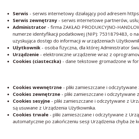
Serwis
- serwis internetowy działający pod adresem
https
Serwis zewnętrzny
- serwis internetowe partnerów, usł
Administrator
- firma
ZAKŁAD PRODUKCYJNO-HANDLOW
numerze identyfikacji podatkowej (NIP):
7531879483
, o 
uzyskująca dostęp do informacji w urządzeniach Użytkowni
Użytkownik
- osoba fizyczna, dla której Administrator św
Urządzenie
- elektroniczne urządzenie wraz z oprogramo
Cookies (ciasteczka)
- dane tekstowe gromadzone w form
Cookies wewnętrzne
- pliki zamieszczane i odczytywane
Cookies zewnętrzne
- pliki zamieszczane i odczytywane
Cookies sesyjne
- pliki zamieszczane i odczytywane z Ur
są usuwane z Urządzenia Użytkownika.
Cookies trwałe
- pliki zamieszczane i odczytywane z Urz
automatycznie po zakończeniu sesji Urządzenia chyba że k