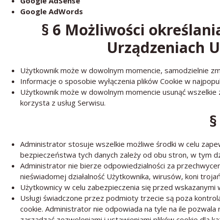
Google AdSense
Google AdWords
§ 6 Możliwości określa
Urządzeniach U
Użytkownik może w dowolnym momencie, samodzielnie zmie
Informacje o sposobie wyłączenia plików Cookie w najpopu
Użytkownik może w dowolnym momencie usunąć wszelkie zap
korzysta z usług Serwisu.
§
Administrator stosuje wszelkie możliwe środki w celu zap
bezpieczeństwa tych danych zależy od obu stron, w tym dz
Administrator nie bierze odpowiedzialności za przechwycen
nieświadomej działalność Użytkownika, wirusów, koni troj
Użytkownicy w celu zabezpieczenia się przed wskazanymi 
Usługi świadczone przez podmioty trzecie są poza kontrolą
cookie. Administrator nie odpowiada na tyle na ile pozwal
zarządzać zezwoleniami i ustawieniami plików cookie dla ka