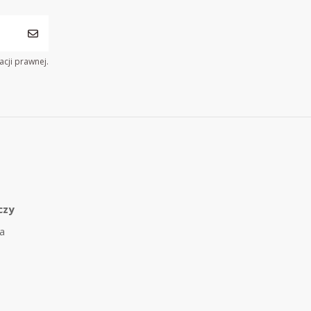
acji prawnej.
czy
a