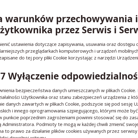
nia warunków przechowywania i
żytkownika przez Serwis
i Ser
nić ustawienia dotyczące zapisywania, usuwania oraz dostępu d
larniejszych przeglądarkach komputerowych i urządzeń mobilnych
isane do tej pory pliki Cookie korzystając z narzędzi Urządze
 7 Wyłączenie odpowiedzialnoś
ewnienia bezpieczeństwa danych umieszczanych w plikach Cookie.
iałalności Użytkownika oraz stanu zabezpieczeń urządzenia z któ
ie danych zawartych w plikach Cookie, podszycie się pod sesję Uż
ańskich i innego oprogramowania szpiegującego, którymi może by
w punkcie poprzednim zagrożeniami powinni stosować się do
zas
 Administratora. Podmioty te mogą w każdej chwili zmienić swoje
a na to prawo za działanie plików cookies używanych przez serwis
żdej dowolnej witryny.