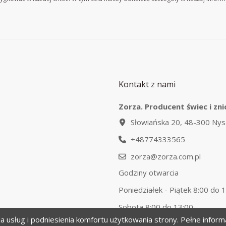
Kontakt z nami
Zorza. Producent świec i zni
Słowiańska 20, 48-300 Nys
+48774333565
zorza@zorza.com.pl
Godziny otwarcia
Poniedziałek - Piątek 8:00 do 
Sobota 8:00 do 13:00
ia usług i podniesienia komfortu użytkowania strony. Pełne infor