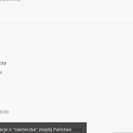
czy
a
16:00
macje o "ciasteczka" znajdą Państwo
tutaj
.