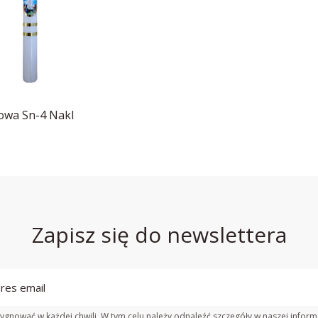
łowa Sn-4 Nakl
Zapisz się do newslettera
gnować w każdej chwili. W tym celu należy odnaleźć szczegóły w naszej inform