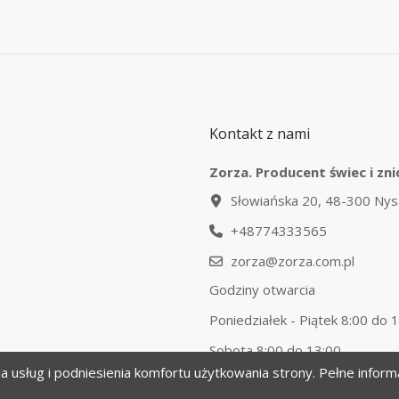
Kontakt z nami
Zorza. Producent świec i zni
Słowiańska 20, 48-300 Nys
+48774333565
zorza@zorza.com.pl
Godziny otwarcia
Poniedziałek - Piątek 8:00 do 
Sobota 8:00 do 13:00
ia usług i podniesienia komfortu użytkowania strony. Pełne infor