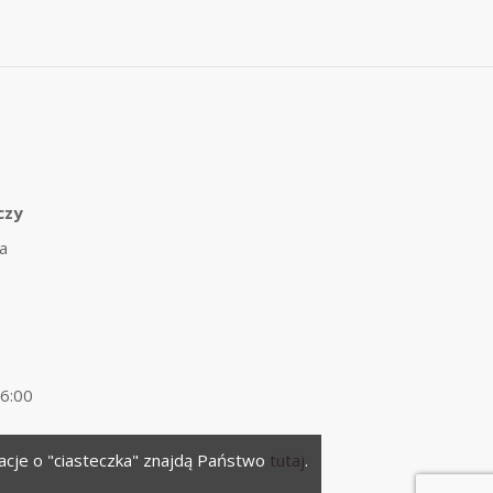
czy
a
16:00
macje o "ciasteczka" znajdą Państwo
tutaj
.