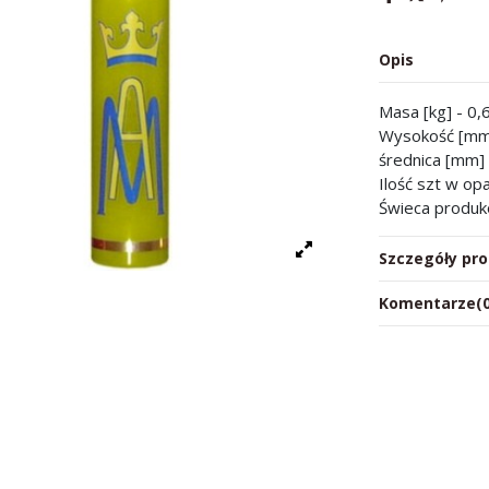
Opis
Masa [kg] - 0,
Wysokość [mm
średnica [mm]
Ilość szt w op
Świeca produk
Szczegóły pr
Komentarze
(