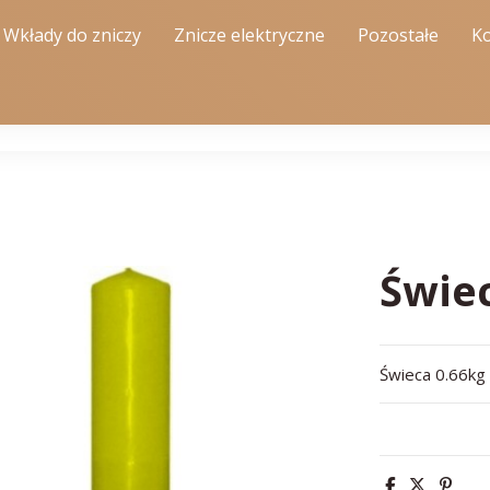
Wkłady do zniczy
Znicze elektryczne
Pozostałe
Ko
Świe
Świeca 0.66kg