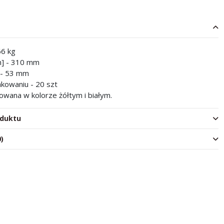
66 kg
] - 310 mm
 - 53 mm
akowaniu - 20 szt
owana w kolorze żółtym i białym.
oduktu
0)