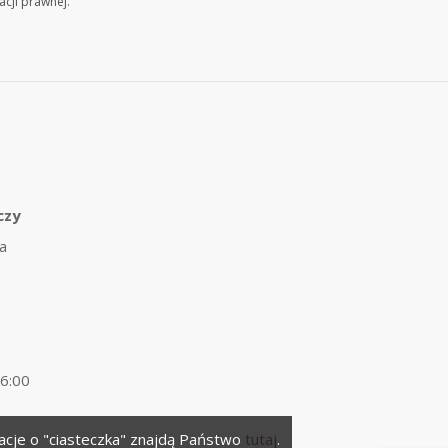
acji prawnej.
czy
a
16:00
macje o "ciasteczka" znajdą Państwo
tutaj
.