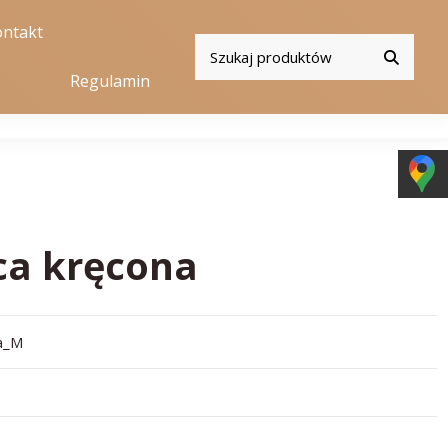
ntakt
Regulamin
ca kręcona
a_M