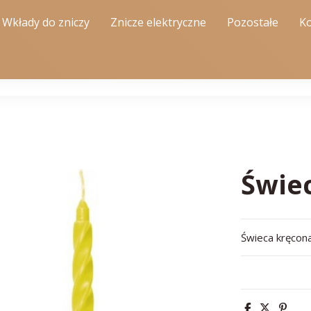
Wkłady do zniczy
Znicze elektryczne
Pozostałe
Ko
Świe
Świeca kręcon