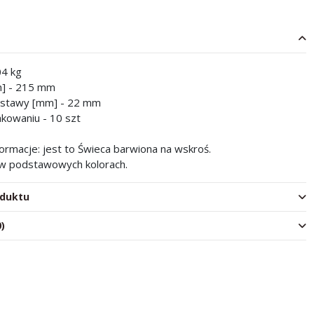
04 kg
] - 215 mm
dstawy [mm] - 22 mm
akowaniu - 10 szt
rmacje: jest to Świeca barwiona na wskroś.
w podstawowych kolorach.
oduktu
0)