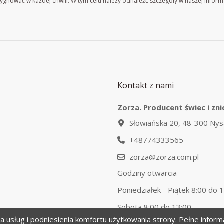
gnować w każdej chwili. W tym celu należy odnaleźć szczegóły w naszej inform
Kontakt z nami
Zorza. Producent świec i zni
Słowiańska 20, 48-300 Nys
+48774333565
zorza@zorza.com.pl
Godziny otwarcia
Poniedziałek - Piątek 8:00 do 
Sobota 8:00 do 13:00
ia usług i podniesienia komfortu użytkowania strony. Pełne infor