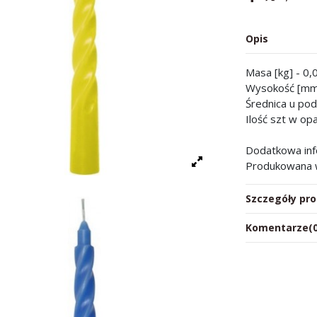
Opis
Masa [kg] - 0,
Wysokość [mm
Średnica u po
Ilość szt w op
Dodatkowa info
Produkowana 
Szczegóły pr
Komentarze
(